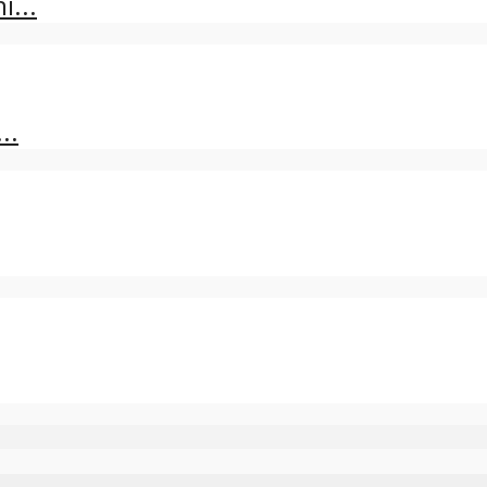
...
..