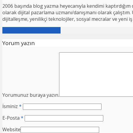
2006 başında blog yazma heyecanıyla kendimi kaptırdığım d
olarak dijital pazarlama uzmanı/danışmanı olarak çalıştım. Ul
dijitalleşme, yenilikçi teknolojiler, sosyal mecralar ve yeni
Tüm Yazıları Görüntüleyin
Yorum yazın
Yorumunuz buraya yazın.
İsminiz
*
E-Posta
*
Website