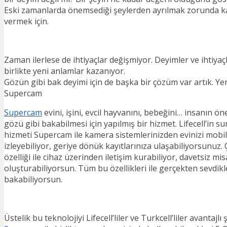
Eski zamanlarda önemsediği şeylerden ayrılmak zorunda k
vermek için.
Zaman ilerlese de ihtiyaçlar değişmiyor. Deyimler ve ihtiyaçl
birlikte yeni anlamlar kazanıyor.
Gözün gibi bak deyimi için de başka bir çözüm var artık. Yeni
Supercam
Supercam
evini, işini, evcil hayvanını, bebeğini… insanın ö
gözü gibi bakabilmesi için yapılmış bir hizmet. Lifecell’in 
hizmeti Supercam ile kamera sistemlerinizden evinizi mob
izleyebiliyor, geriye dönük kayıtlarınıza ulaşabiliyorsunuz. 
özelliği ile cihaz üzerinden iletişim kurabiliyor, davetsiz misa
oluşturabiliyorsun. Tüm bu özellikleri ile gerçekten sevdik
bakabiliyorsun.
Üstelik bu teknolojiyi Lifecell’liler ve Turkcell’liler avantajlı