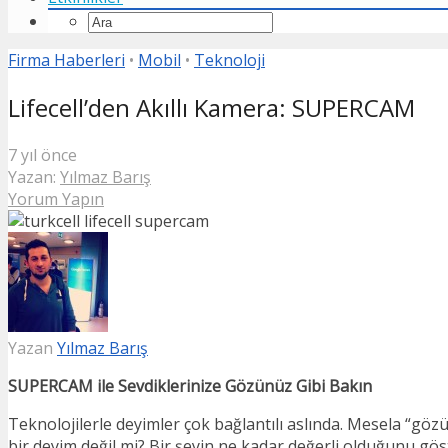
Firma Haberleri
•
Mobil
•
Teknoloji
Lifecell’den Akıllı Kamera: SUPERCAM
7 yıl önce
Yazan:
Yılmaz Barış
Yorum Yapın
Yazan
Yılmaz Barış
SUPERCAM ile Sevdiklerinize Gözünüz Gibi Bakın
Teknolojilerle deyimler çok bağlantılı aslında. Mesela “göz
bir deyim değil mi? Bir şeyin ne kadar değerli olduğunu gös