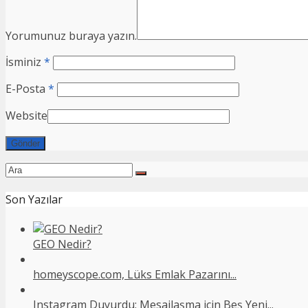
Yorumunuz buraya yazın.
İsminiz
*
E-Posta
*
Website
Son Yazılar
GEO Nedir?
homeyscope.com, Lüks Emlak Pazarını...
Instagram Duyurdu: Mesajlaşma için Beş Yeni...