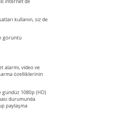
GB internet de
satları kullanın, siz de
ve görüntü
t alarmı, video ve
rma özelliklerinin
ce gündüz 1080p (HD)
lması durumunda
rup paylaşma