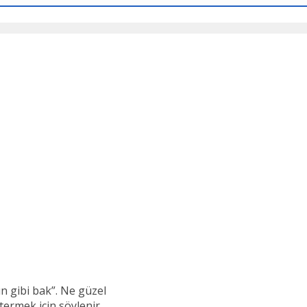
ün gibi bak”. Ne güzel
termek için söylenir.