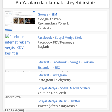
Bu Yazıları da okumak isteyebilirsiniz.
Google
•
SEM
Google Ads’ten
Reklamcılara Yönelik
Yaratıcı...
Facebook
•
Sosyal Medya Siteleri
Facebook KDV Kesmeye
Başladı!
E-ticaret
•
Facebook
•
Google
•
Reklam
Sistemleri
•
SEO
İnternet reklamları vergi kapsamına alındı
E-ticaret
•
Instagram
Instagram İle Alışveriş
Sosyal Medya
•
Sosyal Medya Siteleri
Youtube Dark Artık
Android’te
Sosyal Medya Siteleri
•
Twitter
Twitter Şifreniz Başkasının
Eline Geçmiş...