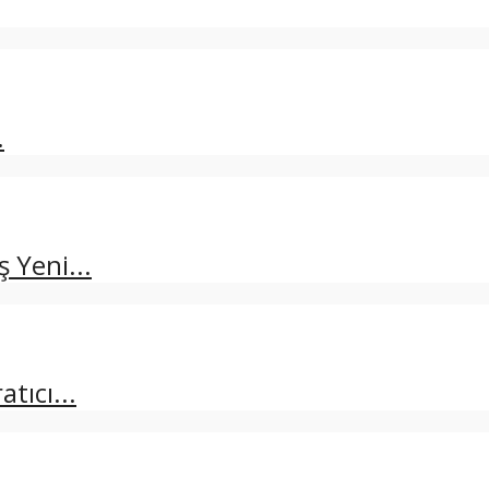
.
 Yeni...
tıcı...