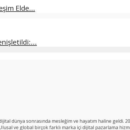
şim Elde...
şletildi:...
ijital dünya sonrasında mesleğim ve hayatım haline geldi. 2
usal ve global birçok farklı marka içi dijital pazarlama hizme