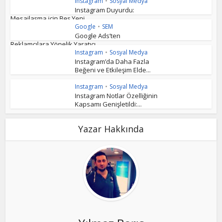
Instagram
•
Sosyal Medya
Instagram Duyurdu:
Mesajlaşma için Beş Yeni...
Google
•
SEM
Google Ads’ten
Reklamcılara Yönelik Yaratıcı...
Instagram
•
Sosyal Medya
Instagram’da Daha Fazla
Beğeni ve Etkileşim Elde...
Instagram
•
Sosyal Medya
Instagram Notlar Özelliğinin
Kapsamı Genişletildi:...
Yazar Hakkında