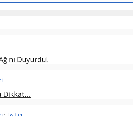
Ağını Duyurdu!
ri
 Dikkat...
ri
•
Twitter