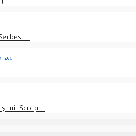
i!
erbest...
rized
şimi: Scorp...