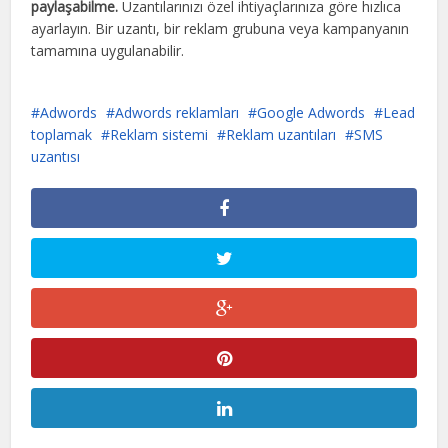
paylaşabilme.
Uzantılarınızı özel ihtiyaçlarınıza göre hızlıca
ayarlayın. Bir uzantı, bir reklam grubuna veya kampanyanın
tamamına uygulanabilir.
Adwords
Adwords reklamları
Google Adwords
Lead
toplamak
Reklam sistemi
Reklam uzantıları
SMS
uzantısı