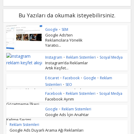
Bu Yazıları da okumak isteyebilirsiniz.
Google
•
SEM
Google Ads’ten
Reklamcılara Yönelik
Yaratıcı...
Instagram
•
Reklam Sistemleri
•
Sosyal Medya
Instagram’da Reklamlar
Artık Keşfet...
E-ticaret
•
Facebook
•
Google
•
Reklam
Sistemleri
•
SEO
İnternet reklamları vergi kapsamına alındı
Facebook
•
Reklam Sistemleri
•
Sosyal Medya
Facebook Ayrım
Gözetmeme İlkesi
Google
•
Reklam Sistemleri
Google Ads İçin Anahtar
Kelime Seçimi
Reklam Sistemleri
Google Ads Duyarlı Arama Ağı Reklamları