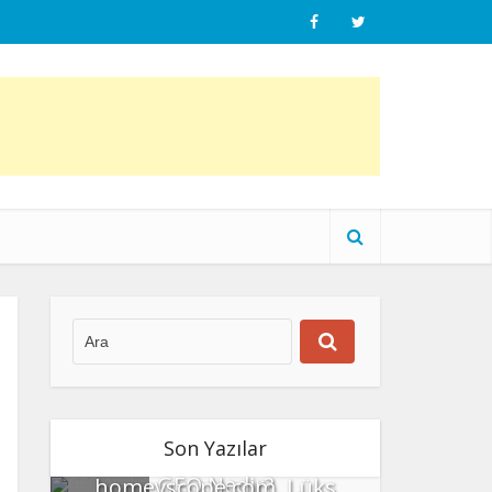
Son Yazılar
GEO Nedir?
homeyscope.com, Lüks