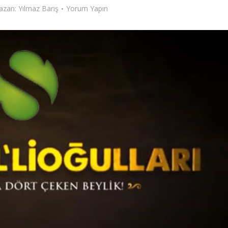
azan:
Yılmaz Barış
Yorum Yapın