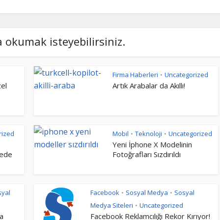
a okumak isteyebilirsiniz.
Firma Haberleri
Uncategorized
•
zel
Artık Arabalar da Akıllı!
rized
Mobil
Teknoloji
Uncategorized
•
•
Yeni İphone X Modelinin
kede
Fotoğrafları Sızdırıldı
syal
Facebook
Sosyal Medya
Sosyal
•
•
Medya Siteleri
Uncategorized
•
a
Facebook Reklamcılığı Rekor Kırıyor!