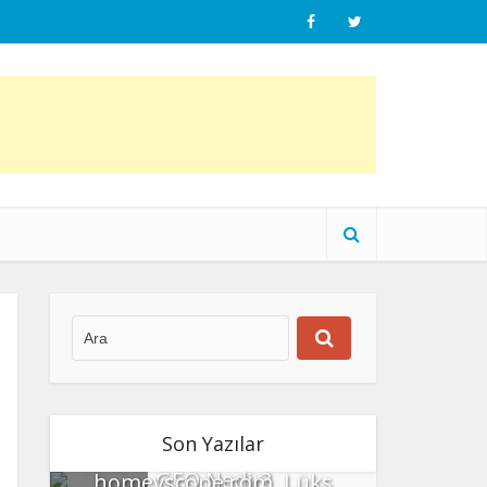
Son Yazılar
GEO Nedir?
homeyscope.com, Lüks