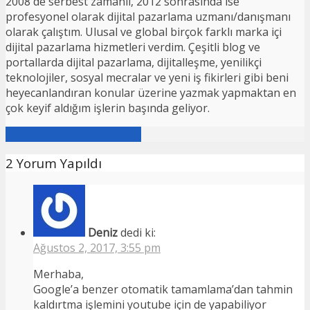
2008'de serbest zamanlı, 2012 sonrasında ise
profesyonel olarak dijital pazarlama uzmanı/danışmanı
olarak çalıştım. Ulusal ve global birçok farklı marka içi
dijital pazarlama hizmetleri verdim. Çeşitli blog ve
portallarda dijital pazarlama, dijitalleşme, yenilikçi
teknolojiler, sosyal mecralar ve yeni iş fikirleri gibi beni
heyecanlandıran konular üzerine yazmak yapmaktan en
çok keyif aldığım işlerin başında geliyor.
Tüm Yazıları Görüntüleyin
2 Yorum Yapıldı
Deniz
dedi ki:
Ağustos 2, 2017, 3:55 pm
Merhaba,
Google’a benzer otomatik tamamlama’dan tahmin
kaldırtma işlemini youtube için de yapabiliyor