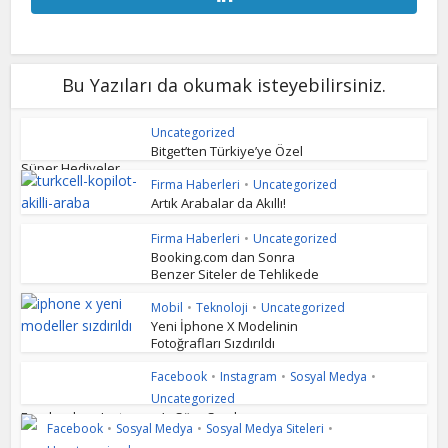
Bu Yazıları da okumak isteyebilirsiniz.
Uncategorized
Bitget’ten Türkiye’ye Özel
Süper Hediyeler
Firma Haberleri
•
Uncategorized
Artık Arabalar da Akıllı!
Firma Haberleri
•
Uncategorized
Booking.com dan Sonra
Benzer Siteler de Tehlikede
Mobil
•
Teknoloji
•
Uncategorized
Yeni İphone X Modelinin
Fotoğrafları Sızdırıldı
Facebook
•
Instagram
•
Sosyal Medya
•
Uncategorized
Facebook ve Instagram’a Süre Sınırlaması...
Facebook
•
Sosyal Medya
•
Sosyal Medya Siteleri
•