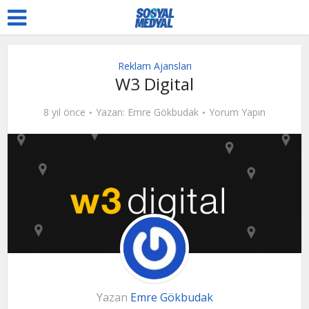
Reklam Ajansları
W3 Digital
8 yıl önce
Yazan:
Emre Gökbudak
Yorum Yapın
Yazan
Emre Gökbudak