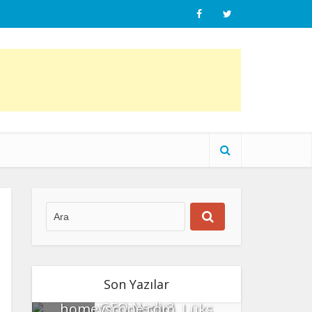
Son Yazılar
GEO Nedir?
homeyscope.com, Lüks