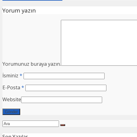
Yorum yazın
Yorumunuz buraya yazın.
İsminiz
*
E-Posta
*
Website
Son Yazılar