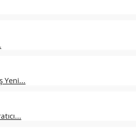
.
 Yeni...
tıcı...