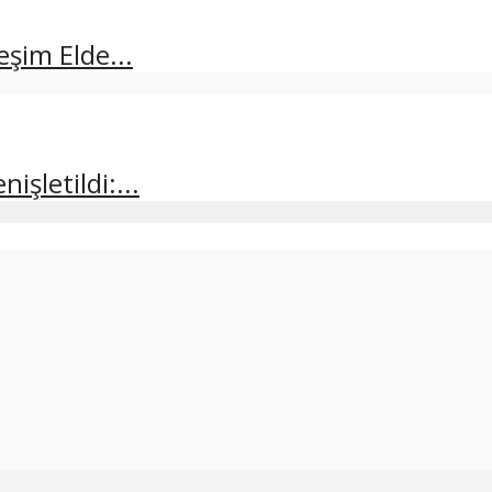
şim Elde...
şletildi:...