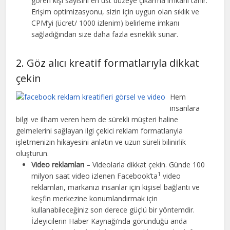
gören kişi sayısını en üst düzeye çıkarma imkanı tanır.
Erişim optimizasyonu, sizin için uygun olan sıklık ve
CPM’yi (ücret/ 1000 izlenim) belirleme imkanı
sağladığından size daha fazla esneklik sunar.
2. Göz alıcı kreatif formatlarıyla dikkat
çekin
Hem
insanlara
bilgi ve ilham veren hem de sürekli müşteri haline
gelmelerini sağlayan ilgi çekici reklam formatlarıyla
işletmenizin hikayesini anlatın ve uzun süreli bilinirlik
oluşturun.
Video reklamları
– Videolarla dikkat çekin. Günde 100
1
milyon saat video izlenen Facebook’ta
video
reklamları, markanızı insanlar için kişisel bağlantı ve
keşfin merkezine konumlandırmak için
kullanabileceğiniz son derece güçlü bir yöntemdir.
İzleyicilerin Haber Kaynağı’nda göründüğü anda