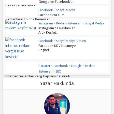
Google ve Facebook’un
Haber Yayıncılarına...
Facebook
•
Sosyal Medya
Facebook’ta Tüm
Zamanların En Çok Beğenilen...
Instagram
•
Reklam Sistemleri
•
Sosyal Medya
Instagram’da Reklamlar
Artık Keşfet...
Facebook
•
Sosyal Medya Siteleri
Facebook KDV Kesmeye
Başladı!
E-ticaret
•
Facebook
•
Google
•
Reklam
Sistemleri
•
SEO
İnternet reklamları vergi kapsamına alındı
Yazar Hakkında