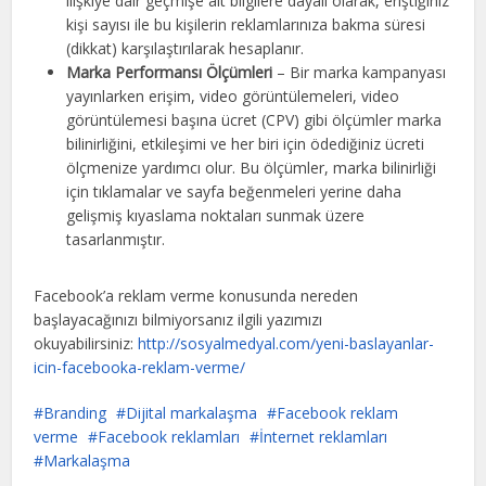
ilişkiye dair geçmişe ait bilgilere dayalı olarak, eriştiğiniz
kişi sayısı ile bu kişilerin reklamlarınıza bakma süresi
(dikkat) karşılaştırılarak hesaplanır.
Marka Performansı Ölçümleri
– Bir marka kampanyası
yayınlarken erişim, video görüntülemeleri, video
görüntülemesi başına ücret (CPV) gibi ölçümler marka
bilinirliğini, etkileşimi ve her biri için ödediğiniz ücreti
ölçmenize yardımcı olur. Bu ölçümler, marka bilinirliği
için tıklamalar ve sayfa beğenmeleri yerine daha
gelişmiş kıyaslama noktaları sunmak üzere
tasarlanmıştır.
Facebook’a reklam verme konusunda nereden
başlayacağınızı bilmiyorsanız ilgili yazımızı
okuyabilirsiniz:
http://sosyalmedyal.com/yeni-baslayanlar-
icin-facebooka-reklam-verme/
Branding
Dijital markalaşma
Facebook reklam
verme
Facebook reklamları
İnternet reklamları
Markalaşma