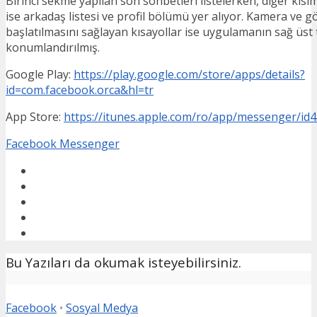
Birinci sekme yapılan son sohbetleri listelerken, diğer kıs
ise arkadaş listesi ve profil bölümü yer alıyor. Kamera ve 
başlatılmasını sağlayan kısayollar ise uygulamanın sağ üst 
konumlandırılmış.
Google Play:
https://play.google.com/store/apps/details?
id=com.facebook.orca&hl=tr
App Store:
https://itunes.apple.com/ro/app/messenger/i
Facebook Messenger
Bu Yazıları da okumak isteyebilirsiniz.
Facebook
•
Sosyal Medya