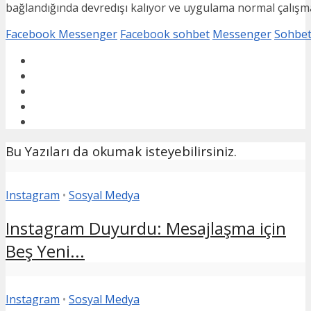
bağlandığında devredışı kalıyor ve uygulama normal çalış
Facebook Messenger
Facebook sohbet
Messenger
Sohbet
Bu Yazıları da okumak isteyebilirsiniz.
Instagram
•
Sosyal Medya
Instagram Duyurdu: Mesajlaşma için
Beş Yeni...
Instagram
•
Sosyal Medya