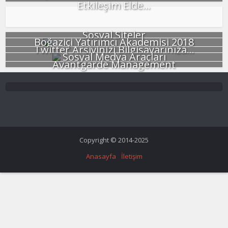
Etkileşim Elde...
Sosyal Siteler
Boğaziçi Yatırımcı Akademisi 2018
Twitter Arşivinizi Bilgisayarınıza...
Sosyal Medya Araçları
Avantgarde Management
Copyright © 2014-2025
Anasayfa
İletişim