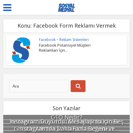
Konu: Facebook Form Reklamı Vermek
Facebook
•
Reklam Sistemleri
Facebook Potansiyel Müşteri
Reklamları İçin...
Son Yazılar
GEO Nedir?
Instagram Duyurdu: Mesajlaşma için Beş
homeyscope.com, Lüks Emlak Pazarını...
Instagram’da Daha Fazla Beğeni ve
Google Ads’ten Reklamcılara Yönelik...
Yeni...