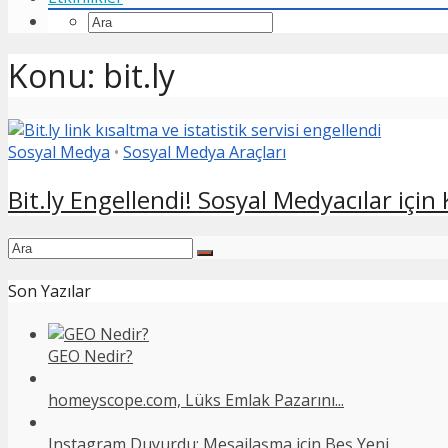
Konu: bit.ly
Sosyal Medya
•
Sosyal Medya Araçları
Bit.ly Engellendi! Sosyal Medyacılar için K
Son Yazılar
GEO Nedir?
homeyscope.com, Lüks Emlak Pazarını...
Instagram Duyurdu: Mesajlaşma için Beş Yeni...