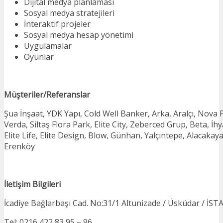
Dijital medya planlaması
Sosyal medya stratejileri
İnteraktif projeler
Sosyal medya hesap yönetimi
Uygulamalar
Oyunlar
Müşteriler/Referanslar
Şua İnşaat, YDK Yapı, Cold Well Banker, Arka, Aralçı, Nova 
Verda, Siltaş Flora Park, Elite City, Zeberced Grup, Beta, İh
Elite Life, Elite Design, Blow, Günhan, Yalçıntepe, Alacakay
Erenköy
İletişim Bilgileri
İcadiye Bağlarbaşı Cad. No:31/1 Altunizade / Üsküdar / İS
Tel: 0216 422 83 95 – 96