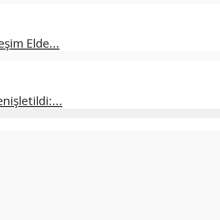
şim Elde...
şletildi:...