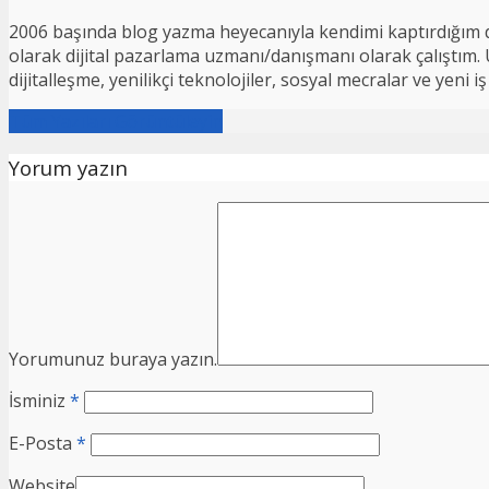
2006 başında blog yazma heyecanıyla kendimi kaptırdığım d
olarak dijital pazarlama uzmanı/danışmanı olarak çalıştım. Ul
dijitalleşme, yenilikçi teknolojiler, sosyal mecralar ve yeni
Tüm Yazıları Görüntüleyin
Yorum yazın
Yorumunuz buraya yazın.
İsminiz
*
E-Posta
*
Website