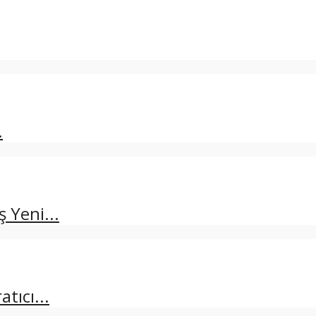
.
 Yeni...
tıcı...