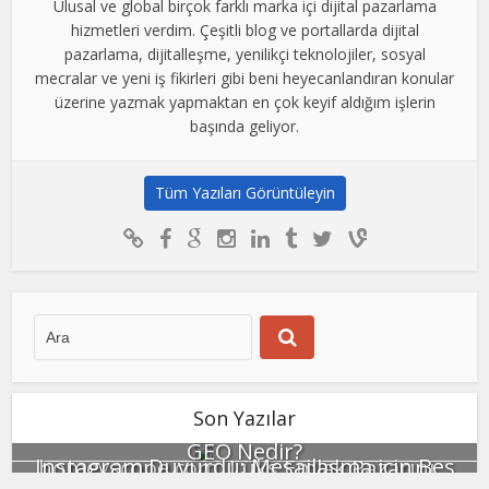
Ulusal ve global birçok farklı marka içi dijital pazarlama
hizmetleri verdim. Çeşitli blog ve portallarda dijital
pazarlama, dijitalleşme, yenilikçi teknolojiler, sosyal
mecralar ve yeni iş fikirleri gibi beni heyecanlandıran konular
üzerine yazmak yapmaktan en çok keyif aldığım işlerin
başında geliyor.
Tüm Yazıları Görüntüleyin
Son Yazılar
GEO Nedir?
Instagram Duyurdu: Mesajlaşma için Beş
homeyscope.com, Lüks Emlak Pazarını...