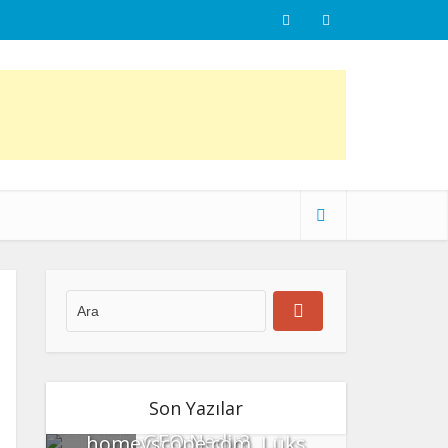
Son Yazılar
GEO Nedir?
homeyscope.com, Lüks