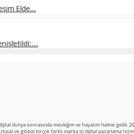
şim Elde...
şletildi:...
ijital dünya sonrasında mesleğim ve hayatım haline geldi. 2
usal ve global birçok farklı marka içi dijital pazarlama hizme