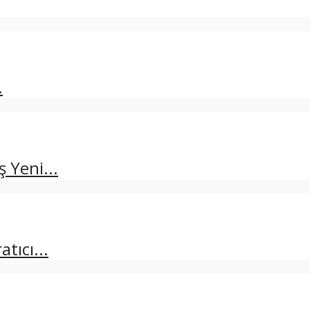
.
 Yeni...
tıcı...