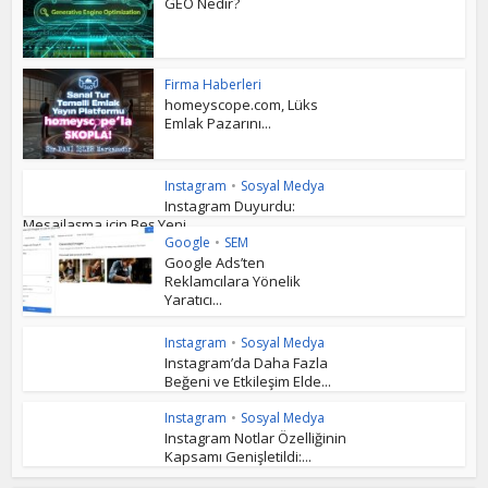
GEO Nedir?
Firma Haberleri
homeyscope.com, Lüks
Emlak Pazarını...
Instagram
•
Sosyal Medya
Instagram Duyurdu:
Mesajlaşma için Beş Yeni...
Google
•
SEM
Google Ads’ten
Reklamcılara Yönelik
Yaratıcı...
Instagram
•
Sosyal Medya
Instagram’da Daha Fazla
Beğeni ve Etkileşim Elde...
Instagram
•
Sosyal Medya
Instagram Notlar Özelliğinin
Kapsamı Genişletildi:...