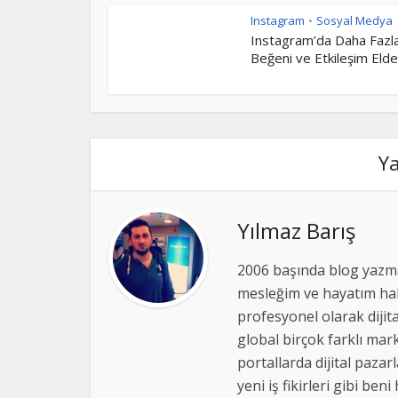
Instagram
Sosyal Medya
•
Instagram’da Daha Fazl
Beğeni ve Etkileşim Elde.
Y
Yılmaz Barış
2006 başında blog yazma
mesleğim ve hayatım hal
profesyonel olarak dijit
global birçok farklı mark
portallarda dijital pazar
yeni iş fikirleri gibi 