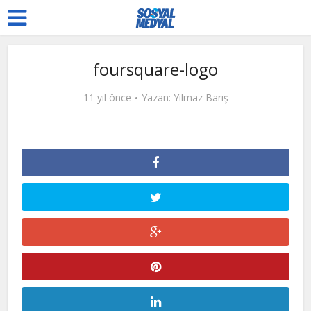
foursquare-logo
11 yıl önce
Yazan:
Yılmaz Barış