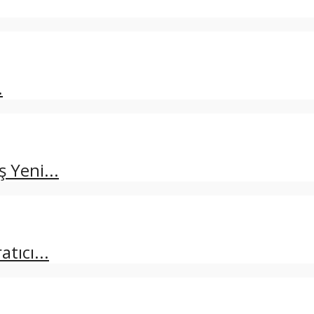
.
 Yeni...
tıcı...