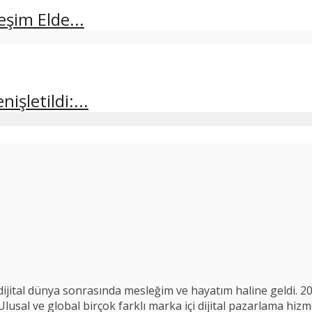
şim Elde...
şletildi:...
ijital dünya sonrasında mesleğim ve hayatım haline geldi. 2
usal ve global birçok farklı marka içi dijital pazarlama hizme