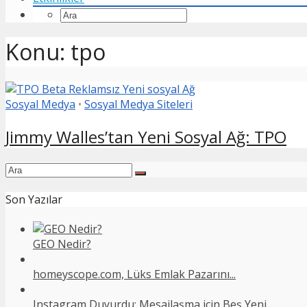
Konu: tpo
Sosyal Medya
•
Sosyal Medya Siteleri
Jimmy Walles’tan Yeni Sosyal Ağ: TPO
Son Yazılar
GEO Nedir?
homeyscope.com, Lüks Emlak Pazarını...
Instagram Duyurdu: Mesajlaşma için Beş Yeni...